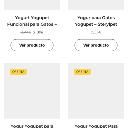
Yogurt Yogupet
Yogur para Gatos
Funcional para Gatos –
Yogupet – Sterylpet
Digespet
Gatos Esterilizados
2,44
€
2,30
€
2,35
€
Ver producto
Ver producto
OFERTA
OFERTA
Yogur Yogupet para
Yogur Yogupet Para