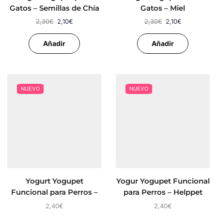
Gatos – Semillas de Chía
Gatos – Miel
2,30
€
2,10
€
2,30
€
2,10
€
Añadir
Añadir
NUEVO
NUEVO
Yogurt Yogupet
Yogur Yogupet Funcional
Funcional para Perros –
para Perros – Helppet
Digestpet
2,40
€
2,40
€