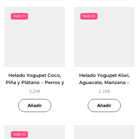
NUEVO
NUEVO
Helado Yogupet Coco,
Helado Yogupet Kiwi,
Piña y Plátano – Perros y
Aguacate, Manzana –
Gatos
Perros y Gatos
2,20
€
2,20
€
Añadir
Añadir
NUEVO