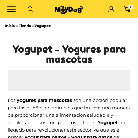
0
Inicio
Tienda
Yogupet
Yogupet - Yogures para
mascotas
Los
yogures para mascotas
son una opción popular
para los dueños de animales que buscan una manera
de proporcionar una alimentación saludable y
equilibrada a sus compañeros peludos.
Yogupet
ha
llegado para revolucionar este sector, ya que es el
primer
yogur para perros
y
yogur para gatos
del