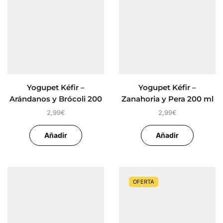
Yogupet Kéfir –
Yogupet Kéfir –
Arándanos y Brócoli 200
Zanahoria y Pera 200 ml
ml
2,99
€
2,99
€
Añadir
Añadir
OFERTA