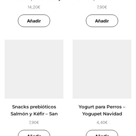
Postbiotico
San Valentín Perruno
14,20
€
7,90
€
Añadir
Añadir
Snacks prebióticos
Yogurt para Perros –
Salmón y Kéfir – San
Yogupet Navidad
Valentín Perruno
7,90
€
4,40
€