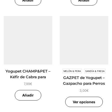
Añadir
Añadir
Yogupet CHAMP&PET –
MELÓN & PERA
SANDÍA & FRESA
Kéfir de Cabra para
GAZPET de Yogupet –
Perros
Gazpacho para Perros
7,99
€
3,00
€
Añadir
Ver opciones