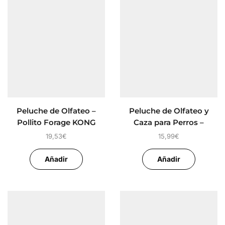
Peluche de Olfateo –
Peluche de Olfateo y
Pollito Forage KONG
Caza para Perros –
Mandarinas Power
19,53
€
15,99
€
Añadir
Añadir