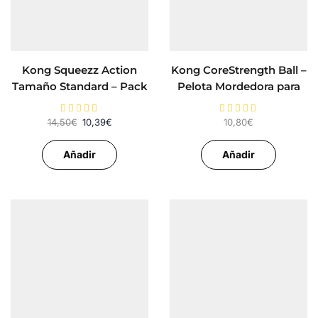
Kong Squeezz Action
Kong CoreStrength Ball –
Tamaño Standard – Pack
Pelota Mordedora para
3 Pelotas para Perros
Perros
14,50
€
10,39
€
10,80
€
Añadir
Añadir