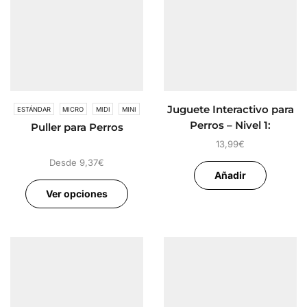
Juguete Interactivo para
ESTÁNDAR
MICRO
MIDI
MINI
Perros – Nivel 1:
Puller para Perros
Principiantes
13,99
€
Desde
9,37
€
Añadir
Ver opciones