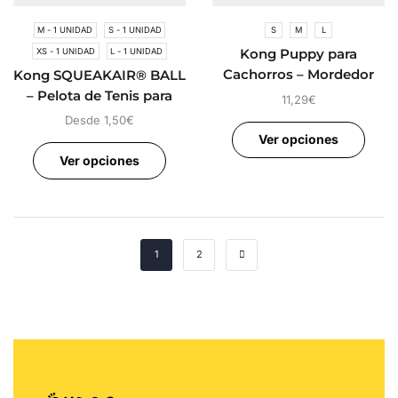
M - 1 UNIDAD
S - 1 UNIDAD
S
M
L
XS - 1 UNIDAD
L - 1 UNIDAD
Kong Puppy para
Cachorros – Mordedor
Kong SQUEAKAIR® BALL
para Cachorros
– Pelota de Tenis para
11,29
€
Perros
Desde
1,50
€
Ver opciones
Ver opciones
1
2