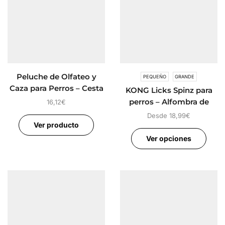
Peluche de Olfateo y
PEQUEÑO
GRANDE
Caza para Perros – Cesta
KONG Licks Spinz para
de Manzanas
perros – Alfombra de
16,12
€
lamido giratoria
Desde
18,99
€
Ver producto
Ver opciones