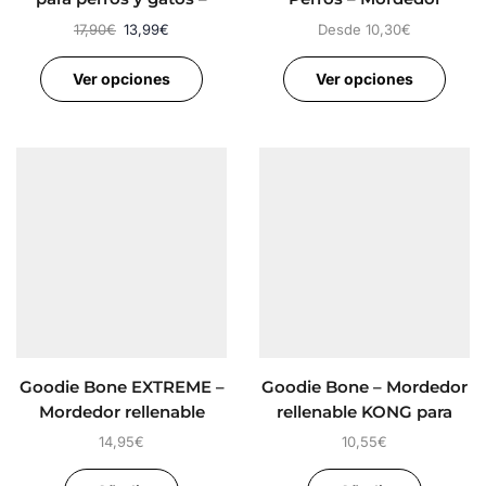
FERRIBIELLA
Rellenable
17,90
€
13,99
€
Desde
10,30
€
Ver opciones
Ver opciones
Goodie Bone EXTREME –
Goodie Bone – Mordedor
Mordedor rellenable
rellenable KONG para
KONG para perros
cachorros
14,95
€
10,55
€