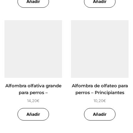
Añadir
Añadir
Alfombra olfativa grande
Alfombra de olfateo para
para perros –
perros – Principiantes
Principiantes
14,20
€
10,20
€
Añadir
Añadir