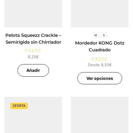
Pelota Squeezz Crackle –
M
S
Semirígida sin Chirriador
Mordedor KONG Dotz
Cuadrado
8,20
€
Desde
8,50
€
Añadir
Ver opciones
OFERTA