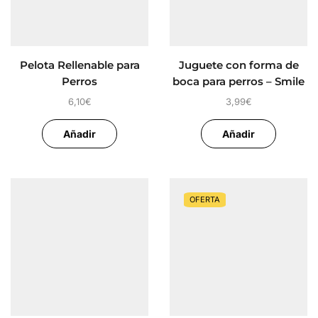
Pelota Rellenable para
Juguete con forma de
Perros
boca para perros – Smile
Dog
6,10
€
3,99
€
Añadir
Añadir
OFERTA