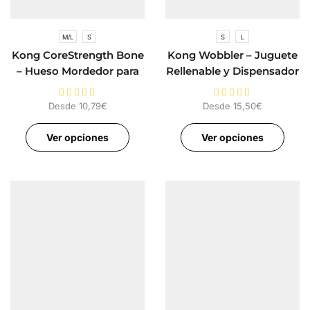
M/L
S
S
L
Kong CoreStrength Bone
Kong Wobbler – Juguete
– Hueso Mordedor para
Rellenable y Dispensador
Perros
para Perros
Desde
10,79
€
Desde
15,50
€
Ver opciones
Ver opciones