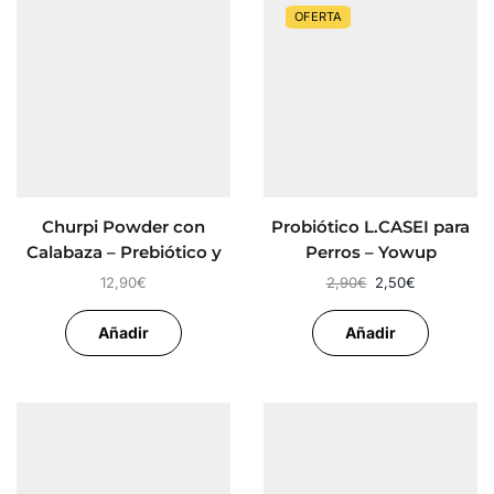
OFERTA
Churpi Powder con
Probiótico L.CASEI para
Calabaza – Prebiótico y
Perros – Yowup
Probiótico
12,90
€
2,90
€
2,50
€
Añadir
Añadir