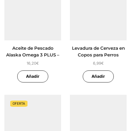
Aceite de Pescado
Levadura de Cerveza en
Alaska Omega 3 PLUS –
Copos para Perros
Schesir
16,20
€
6,99
€
Añadir
Añadir
OFERTA