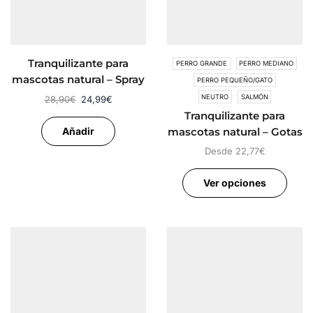
Tranquilizante para
PERRO GRANDE
PERRO MEDIANO
mascotas natural – Spray
PERRO PEQUEÑO/GATO
INMEDIATO SOS
NEUTRO
SALMÓN
28,90
€
24,99
€
Tranquilizante para
Añadir
mascotas natural – Gotas
diarias SOS
Desde
22,77
€
Ver opciones