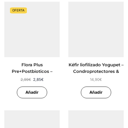
OFERTA
Flora Plus
Kéfir liofilizado Yogupet –
Pre+Postbioticos –
Condroprotectores &
YOWUP Pato y Calabaza
Glucosamina
2,99
€
2,85
€
14,90
€
Añadir
Añadir