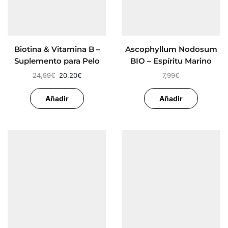
Biotina & Vitamina B –
Ascophyllum Nodosum
Suplemento para Pelo
BIO – Espíritu Marino
Perros y Gatos
24,99
€
20,20
€
7,99
€
Añadir
Añadir