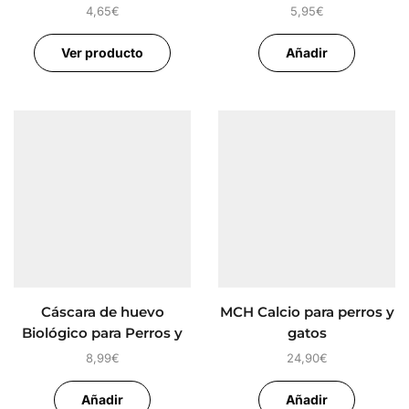
perros
4,65
€
5,95
€
Ver producto
Añadir
Cáscara de huevo
MCH Calcio para perros y
Biológico para Perros y
gatos
Gatos
8,99
€
24,90
€
Añadir
Añadir