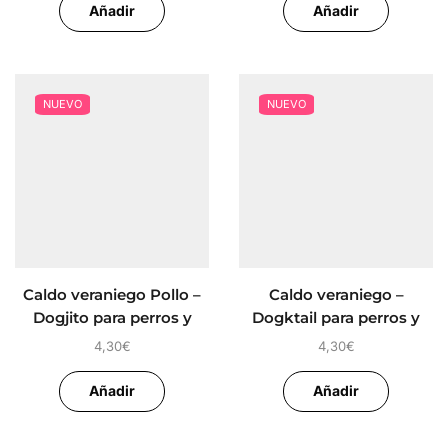
Añadir
Añadir
NUEVO
NUEVO
Caldo veraniego Pollo –
Caldo veraniego –
Dogjito para perros y
Dogktail para perros y
gatos
gatos
4,30
€
4,30
€
Añadir
Añadir