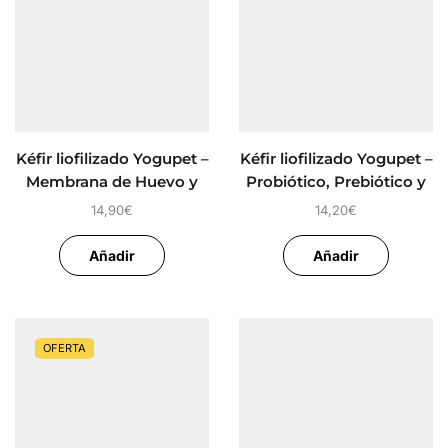
Kéfir liofilizado Yogupet –
Kéfir liofilizado Yogupet –
Membrana de Huevo y
Probiótico, Prebiótico y
Colágeno
Postbiotico
14,90
€
14,20
€
Añadir
Añadir
OFERTA