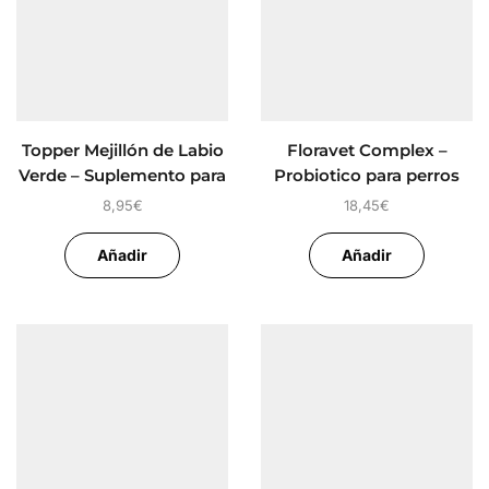
Topper Mejillón de Labio
Floravet Complex –
Verde – Suplemento para
Probiotico para perros
perros
8,95
€
18,45
€
Añadir
Añadir