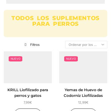
TODOS LOS SUPLEMENTOS
PARA PERROS
Filtros
NUEVO
NUEVO
KRILL Liofilizado para
Yemas de Huevo de
perros y gatos
Codorniz Liofilizadas
para perros y gatos
7,99
€
12,99
€