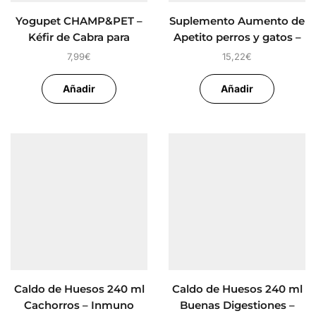
Yogupet CHAMP&PET –
Suplemento Aumento de
Kéfir de Cabra para
Apetito perros y gatos –
Perros
Anima Strath
7,99
€
15,22
€
Añadir
Añadir
Caldo de Huesos 240 ml
Caldo de Huesos 240 ml
Cachorros – Inmuno
Buenas Digestiones –