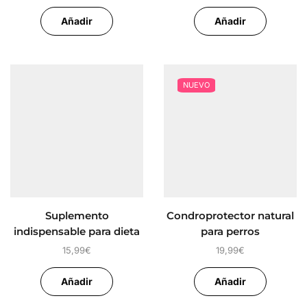
Añadir
Añadir
NUEVO
Suplemento
Condroprotector natural
indispensable para dieta
para perros
BARF
ARTICULACIONES
15,99
€
19,99
€
Añadir
Añadir