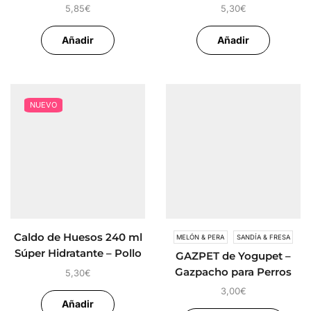
Ternera
5,85
€
5,30
€
Añadir
Añadir
NUEVO
Caldo de Huesos 240 ml
MELÓN & PERA
SANDÍA & FRESA
Súper Hidratante – Pollo
GAZPET de Yogupet –
Gazpacho para Perros
5,30
€
3,00
€
Añadir