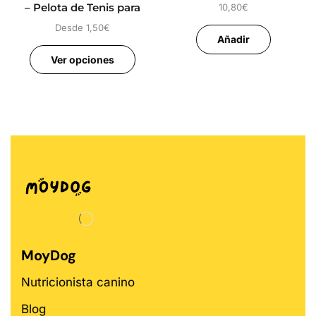
– Pelota de Tenis para
10,80
€
Perros
Desde
1,50
€
Añadir
Ver opciones
MoyDog
Nutricionista canino
Blog