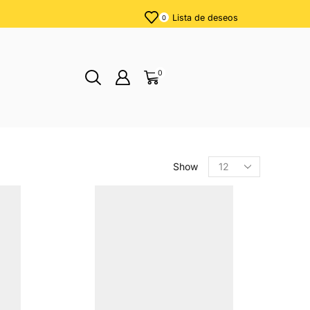
Lista de deseos
0
0
Show