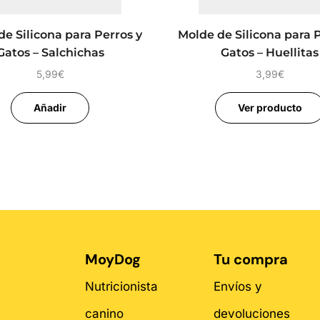
e Silicona para Perros y
Molde de Silicona para 
Gatos – Salchichas
Gatos – Huellitas
5,99
€
3,99
€
Añadir
Ver producto
MoyDog
Tu compra
Nutricionista
Envíos y
canino
devoluciones