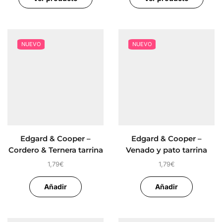
NUEVO
NUEVO
Edgard & Cooper –
Edgard & Cooper –
Cordero & Ternera tarrina
Venado y pato tarrina
perro 150 gr
perro 150 gr
1,79
€
1,79
€
Añadir
Añadir