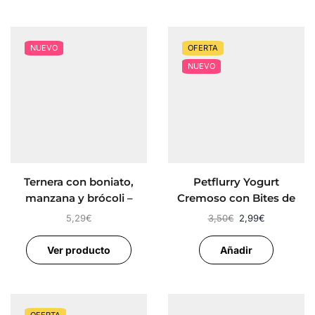
NUEVO
OFERTA
NUEVO
Ternera con boniato,
Petflurry Yogurt
manzana y brócoli –
Cremoso con Bites de
Alimento Completo para
Pato – Helado Perros
5,29
€
3,50
€
2,99
€
perros FIDELIS
Ver producto
Añadir