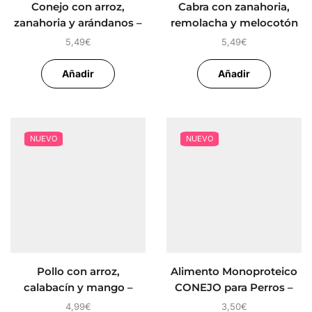
Conejo con arroz,
Cabra con zanahoria,
zanahoria y arándanos –
remolacha y melocotón
Alimento Completo para
– Alimento Completo
5,49
€
5,49
€
perros FIDELIS
para perros FIDELIS
Añadir
Añadir
NUEVO
NUEVO
Pollo con arroz,
Alimento Monoproteico
calabacín y mango –
CONEJO para Perros –
Alimento Completo para
ZEN
4,99
€
3,50
€