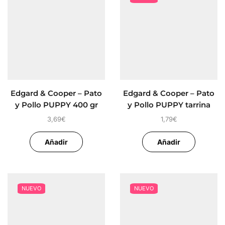
Edgard & Cooper – Pato
Edgard & Cooper – Pato
y Pollo PUPPY 400 gr
y Pollo PUPPY tarrina
perro 150 gr
3,69
€
1,79
€
Añadir
Añadir
NUEVO
NUEVO