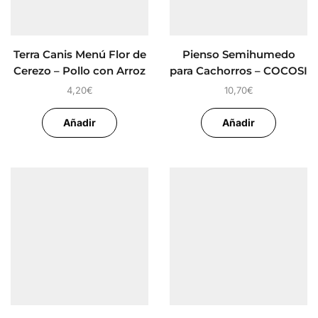
Terra Canis Menú Flor de
Pienso Semihumedo
Cerezo – Pollo con Arroz
para Cachorros – COCOSI
y sésamo
4,20
€
10,70
€
Añadir
Añadir