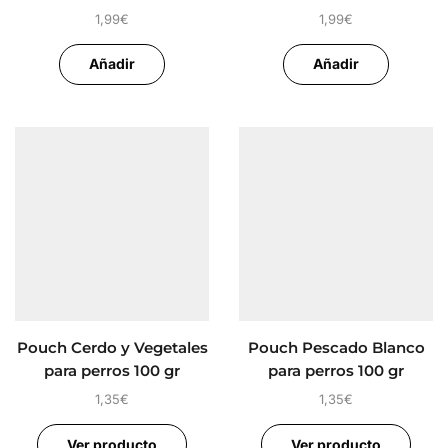
Gourmet
Gourmet
1,99
€
1,99
€
Añadir
Añadir
Pouch Cerdo y Vegetales
Pouch Pescado Blanco
para perros 100 gr
para perros 100 gr
1,35
€
1,35
€
Ver producto
Ver producto