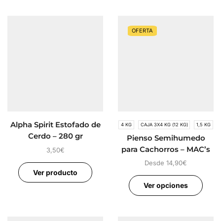
OFERTA
Alpha Spirit Estofado de
4 KG
CAJA 3X4 KG (12 KG)
1,5 KG
Cerdo – 280 gr
Pienso Semihumedo
para Cachorros – MAC’s
3,50
€
Soft Pollo
Desde
14,90
€
Ver producto
Ver opciones