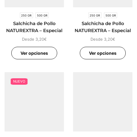
250 GR
500 GR
250 GR
500 GR
Salchicha de Pollo
Salchicha de Pollo
NATUREXTRA – Especial
NATUREXTRA – Especial
Sistema Óseo
Refuerzo Sistema
Desde
3,20
€
Desde
3,20
€
Inmune
Ver opciones
Ver opciones
NUEVO