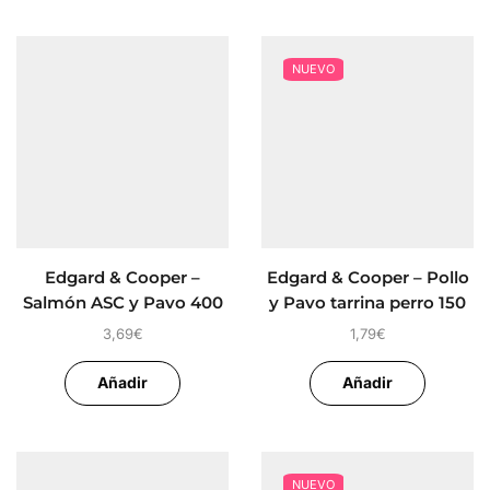
NUEVO
Edgard & Cooper –
Edgard & Cooper – Pollo
Salmón ASC y Pavo 400
y Pavo tarrina perro 150
gr
gr
3,69
€
1,79
€
Añadir
Añadir
NUEVO