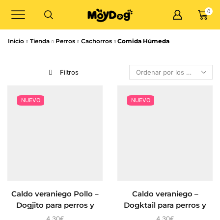
0
Inicio
Tienda
Perros
Cachorros
Comida Húmeda
Filtros
NUEVO
NUEVO
Caldo veraniego Pollo –
Caldo veraniego –
Dogjito para perros y
Dogktail para perros y
gatos
gatos
4,30
€
4,30
€