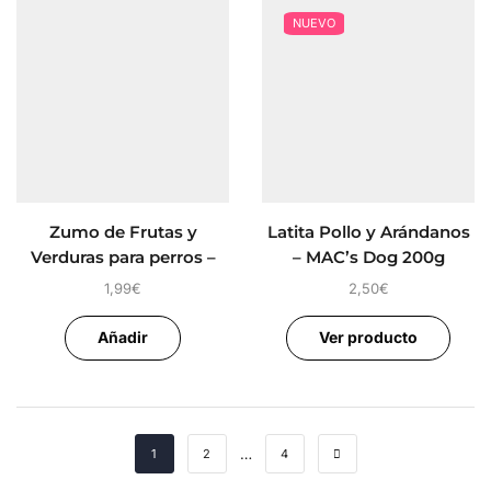
NUEVO
Zumo de Frutas y
Latita Pollo y Arándanos
Verduras para perros –
– MAC’s Dog 200g
MAC’s Dog 200ml
1,99
€
2,50
€
Añadir
Ver producto
…
1
2
4