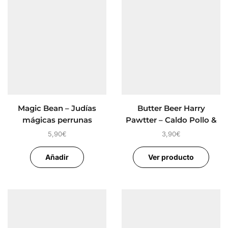
Magic Bean – Judías
Butter Beer Harry
mágicas perrunas
Pawtter – Caldo Pollo &
Pavo
5,90
€
3,90
€
Añadir
Ver producto