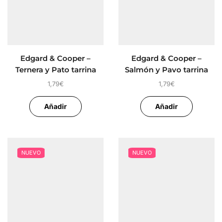
Edgard & Cooper –
Edgard & Cooper –
Ternera y Pato tarrina
Salmón y Pavo tarrina
perro 150 gr
perro 150 gr
1,79
€
1,79
€
Añadir
Añadir
NUEVO
NUEVO