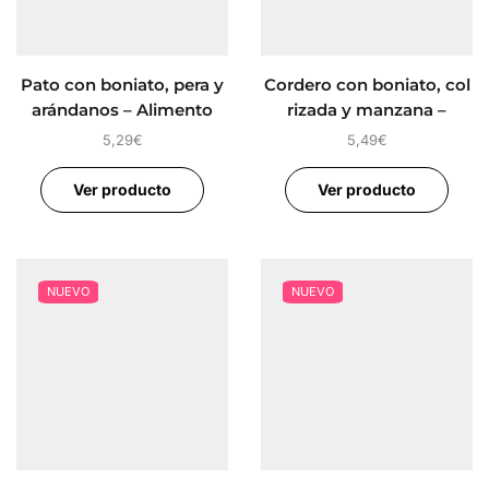
Pato con boniato, pera y
Cordero con boniato, col
arándanos – Alimento
rizada y manzana –
Completo para perros
Alimento Completo para
5,29
€
5,49
€
FIDELIS
perros FIDELIS
Ver producto
Ver producto
NUEVO
NUEVO