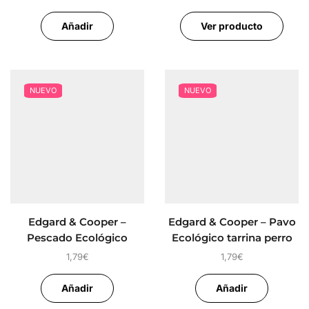
perros FIDELIS
Añadir
Ver producto
NUEVO
NUEVO
Edgard & Cooper –
Edgard & Cooper – Pavo
Pescado Ecológico
Ecológico tarrina perro
tarrina perro 100 gr
100 gr
1,79
€
1,79
€
Añadir
Añadir