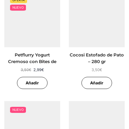
OFERTA
NUEVO
Petflurry Yogurt
Cocosi Estofado de Pato
Cremoso con Bites de
– 280 gr
Pavo – Helado Perros
3,50
€
2,99
€
3,50
€
Añadir
Añadir
NUEVO