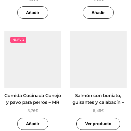
Añadir
Añadir
NUEVO
Comida Cocinada Conejo
Salmón con boniato,
y pavo para perros – MR
guisantes y calabacín –
BONES
Alimento Completo para
3,76
€
5,49
€
perros FIDELIS
Añadir
Ver producto