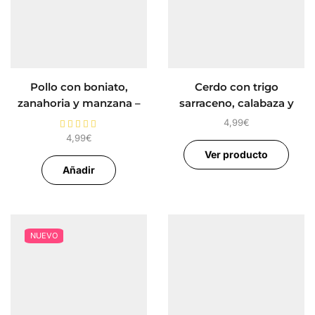
Pollo con boniato,
Cerdo con trigo
zanahoria y manzana –
sarraceno, calabaza y
Alimento Completo para
arándanos – Alimento
4,99
€
perros FIDELIS
Completo para perros
4,99
€
FIDELIS
Ver producto
Añadir
NUEVO