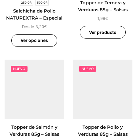
Topper de Ternera y
250 GR
500 GR
Verduras 85g – Salsas
Salchicha de Pollo
Gourmet
NATUREXTRA – Especial
1,99
€
Articulaciones
Desde
3,20
€
Ver producto
Ver opciones
NUEVO
NUEVO
Topper de Salmón y
Topper de Pollo y
Verduras 85g – Salsas
Verduras 85g – Salsas