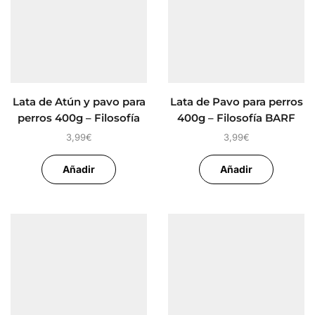
Lata de Atún y pavo para
Lata de Pavo para perros
perros 400g – Filosofía
400g – Filosofía BARF
BARF Wild Balance
Wild Balance
3,99
€
3,99
€
Añadir
Añadir