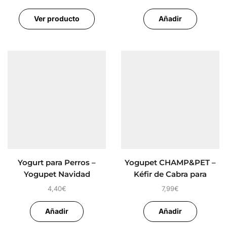
Ver producto
Añadir
Yogurt para Perros –
Yogupet CHAMP&PET –
Yogupet Navidad
Kéfir de Cabra para
Perros
4,40
€
7,99
€
Añadir
Añadir