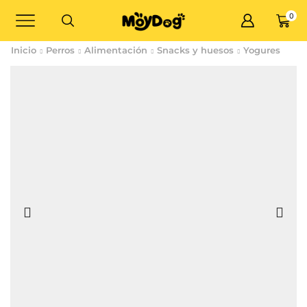
0
Inicio
Perros
Alimentación
Snacks y huesos
Yogures