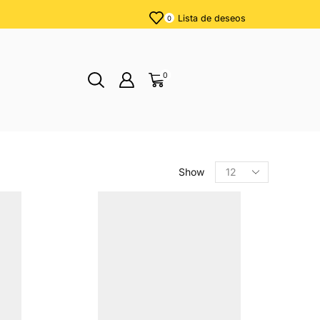
Lista de deseos
0
0
Show