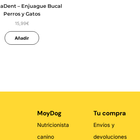
aDent – Enjuague Bucal
Perros y Gatos
15,99
€
Añadir
MoyDog
Tu compra
Nutricionista
Envíos y
canino
devoluciones