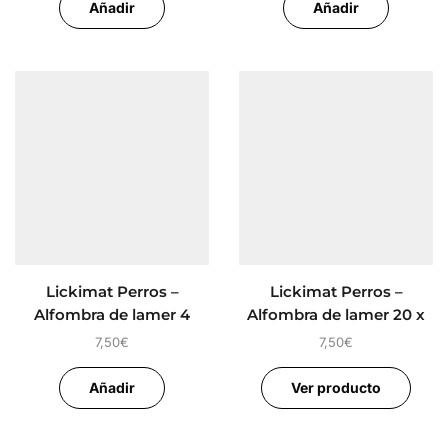
Añadir
Añadir
Lickimat Perros –
Lickimat Perros –
Alfombra de lamer 4
Alfombra de lamer 20 x
dificultades
20 cm
7,50
€
7,50
€
Añadir
Ver producto