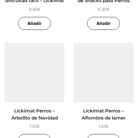
dificultad fácil – Lickimat
de Snacks para Perros
Perros
9,80
€
12,80
€
Añadir
Añadir
Lickimat Perros –
Lickimat Perros –
Arbolito de Navidad
Alfombra de lamer
dificultad fácil
7,50
€
7,50
€