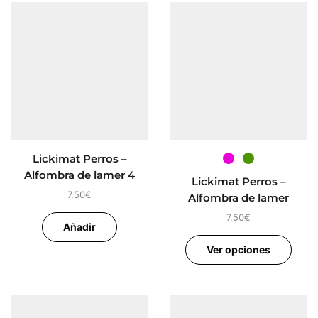
Lickimat Perros –
Alfombra de lamer 4
Lickimat Perros –
dificultades
7,50
€
Alfombra de lamer
7,50
€
Añadir
Ver opciones