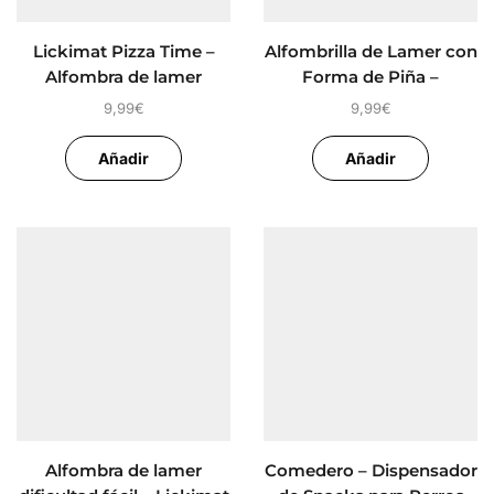
Lickimat Pizza Time –
Alfombrilla de Lamer con
Alfombra de lamer
Forma de Piña –
perros
Antiestrés, Estimulante y
9,99
€
9,99
€
Comedero Slow para
Perros
Añadir
Añadir
Alfombra de lamer
Comedero – Dispensador