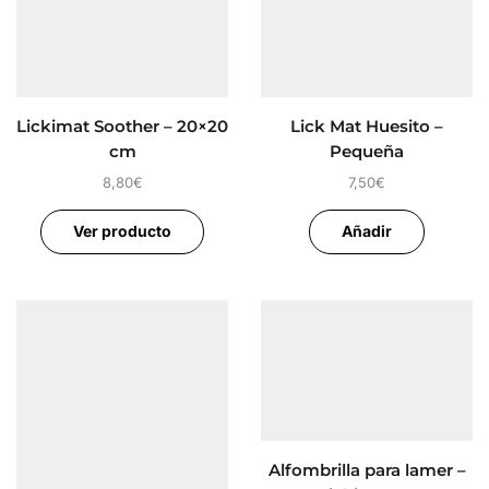
Lickimat Soother – 20×20
Lick Mat Huesito –
cm
Pequeña
8,80
€
7,50
€
Ver producto
Añadir
Alfombrilla para lamer –