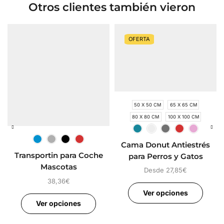
Otros clientes también vieron
OFERTA
50 X 50 CM
65 X 65 CM
80 X 80 CM
100 X 100 CM
Cama Donut Antiestrés
Transportin para Coche
para Perros y Gatos
Mascotas
Desde
27,85
€
38,36
€
Ver opciones
Ver opciones