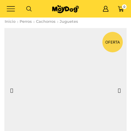
0
Inicio
Perros
Cachorros
Juguetes
OFERTA