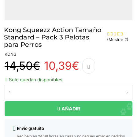
Kong Squeezz Action Tamaño
Standard – Pack 3 Pelotas
(Mostrar
2
)
para Perros
KONG
14,50
€
10,39
€
Solo quedan disponibles
AÑADIR
Envío gratuito
Recíbelo en 24/48 horas en casa y no pagues envío en pedidos