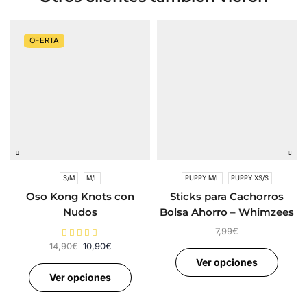
OFERTA
S/M
M/L
PUPPY M/L
PUPPY XS/S
Oso Kong Knots con
Sticks para Cachorros
Nudos
Bolsa Ahorro – Whimzees
Puppy
7,99
€
14,90
€
10,90
€
Ver opciones
Ver opciones