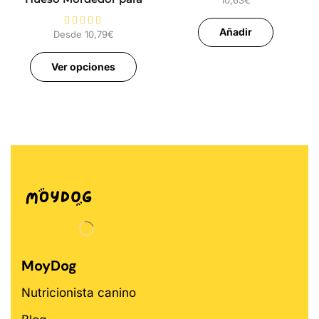
Perros
Añadir
Desde
10,79
€
Ver opciones
MoyDog
Nutricionista canino