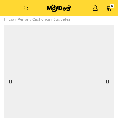
0
Inicio
Perros
Cachorros
Juguetes