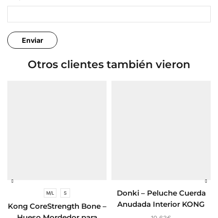
Otros clientes también vieron
Donki – Peluche Cuerda
M/L
S
Anudada Interior KONG
Kong CoreStrength Bone –
KNOTS
Hueso Mordedor para
10,63
€