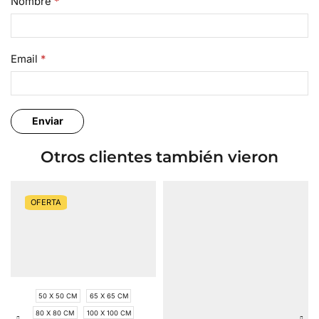
Nombre
*
Email
*
Otros clientes también vieron
OFERTA
50 X 50 CM
65 X 65 CM
80 X 80 CM
100 X 100 CM