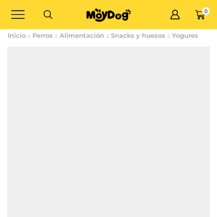
0
Inicio
Perros
Alimentación
Snacks y huesos
Yogures