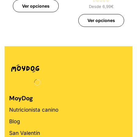
Ver opciones
Desde
6,99
€
Ver opciones
MoyDog
Nutricionista canino
Blog
San Valentín