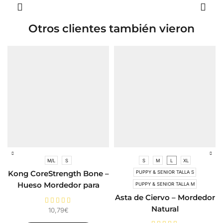
Otros clientes también vieron
M/L
S
S
M
L
XL
Kong CoreStrength Bone –
PUPPY & SENIOR TALLA S
Hueso Mordedor para
PUPPY & SENIOR TALLA M
Perros
Asta de Ciervo – Mordedor
Natural
10,79
€