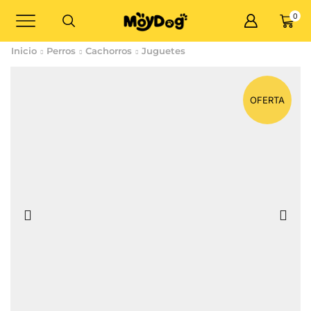
0
Inicio
Perros
Cachorros
Juguetes
OFERTA