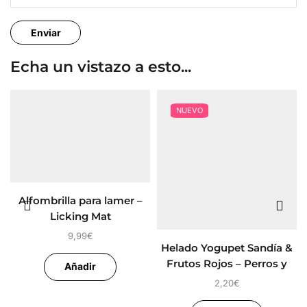
Echa un vistazo a esto...
NUEVO
Alfombrilla para lamer –
Licking Mat
9,99
€
Helado Yogupet Sandía &
Frutos Rojos – Perros y
Añadir
Gatos
2,20
€