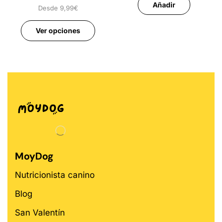
Añadir
para Perros
Desde
9,99
€
Ver opciones
MoyDog
Nutricionista canino
Blog
San Valentín