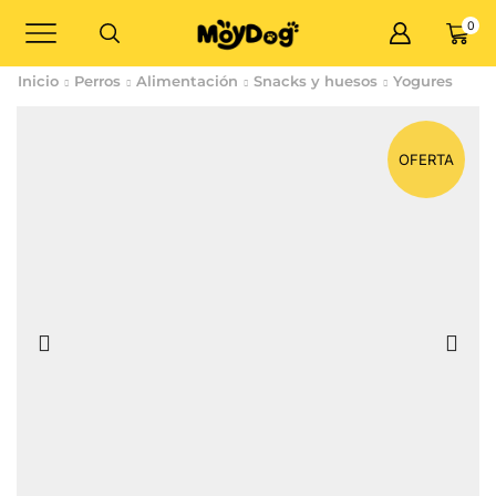
0
Inicio
Perros
Alimentación
Snacks y huesos
Yogures
OFERTA