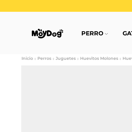
PERRO
GA
Inicio
Perros
Juguetes
Huevitos Molones
Huev