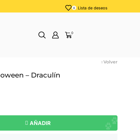
Lista de deseos
0
0
Volver
loween – Draculín
AÑADIR