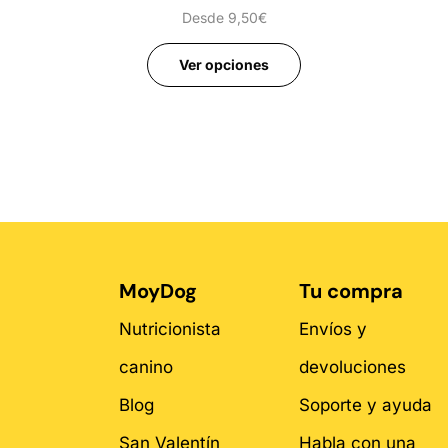
Desde
9,50
€
Ver opciones
MoyDog
Tu compra
Nutricionista
Envíos y
canino
devoluciones
Blog
Soporte y ayuda
San Valentín
Habla con una