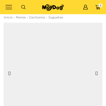
0
Inicio
Perros
Cachorros
Juguetes