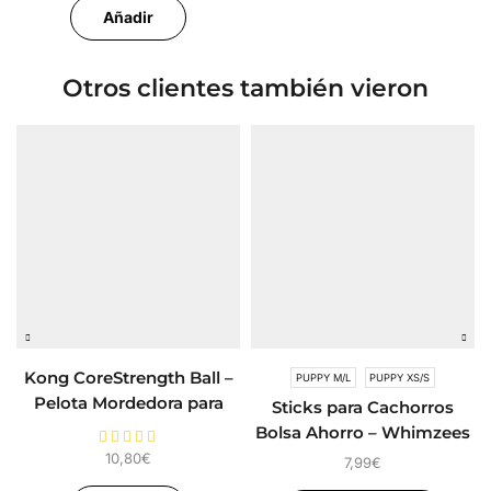
Añadir
Otros clientes también vieron
Kong CoreStrength Ball –
PUPPY M/L
PUPPY XS/S
Pelota Mordedora para
Sticks para Cachorros
Perros
Bolsa Ahorro – Whimzees
Puppy
10,80
€
7,99
€