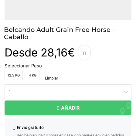
Belcando Adult Grain Free Horse –
Caballo
Desde
28,16
€
Seleccionar Peso
12,5 KG
4 KG
Limpiar
AÑADIR
Envío gratuito
Recíbelo en 24/48 horas en casa y no pagues envío en pedidos