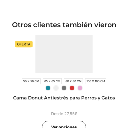
Otros clientes también vieron
OFERTA
50 X 50 CM
65 X 65 CM
80 X 80 CM
100 X 100 CM
Cama Donut Antiestrés para Perros y Gatos
Desde
27,85
€
Ver opciones