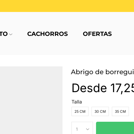
TO
CACHORROS
OFERTAS
Abrigo de borregui
Desde
17,2
Talla
25 CM
30 CM
35 CM