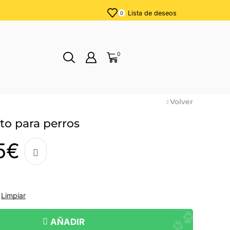
Lista de deseos
0
0
Volver
to para perros
5
€
Limpiar
AÑADIR