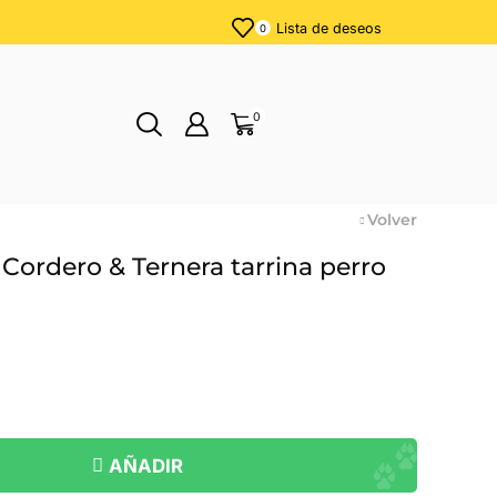
Lista de deseos
0
0
Volver
Cordero & Ternera tarrina perro
AÑADIR