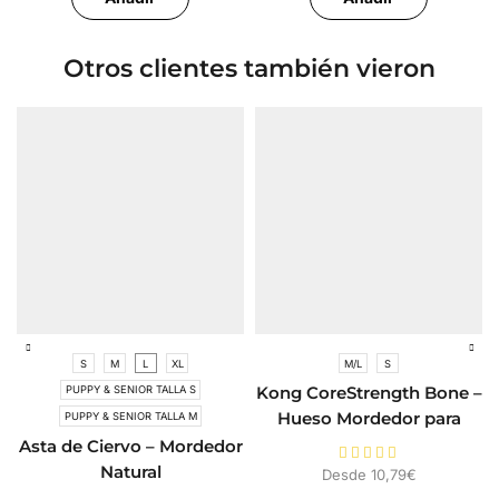
Otros clientes también vieron
S
M
L
XL
M/L
S
PUPPY & SENIOR TALLA S
Kong CoreStrength Bone –
Hueso Mordedor para
PUPPY & SENIOR TALLA M
Perros
Asta de Ciervo – Mordedor
Natural
Desde
10,79
€