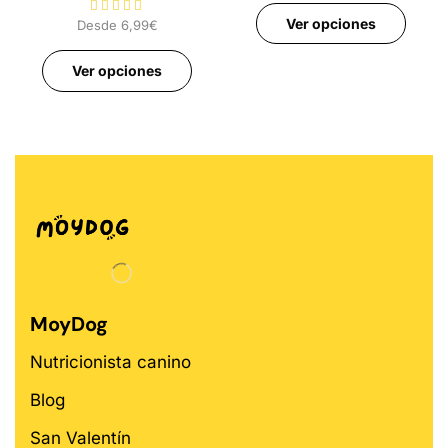
Ver opciones
Desde
6,99
€
Ver opciones
MoyDog
Nutricionista canino
Blog
San Valentín