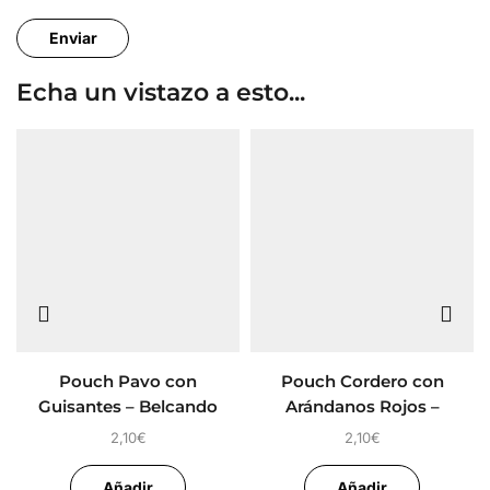
Echa un vistazo a esto...
Pouch Pavo con
Pouch Cordero con
Guisantes – Belcando
Arándanos Rojos –
Finest
Belcando
2,10
€
2,10
€
Añadir
Añadir