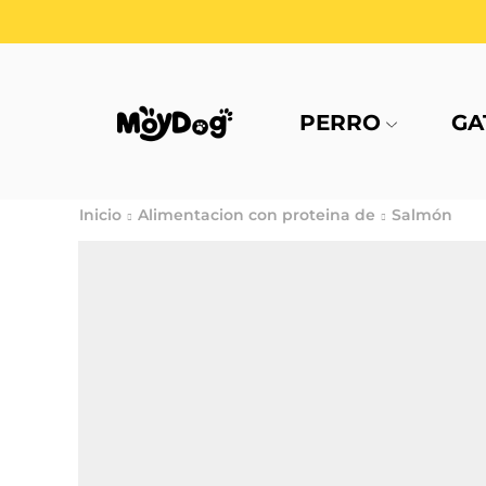
PERRO
GA
Inicio
Alimentacion con proteina de
Salmón