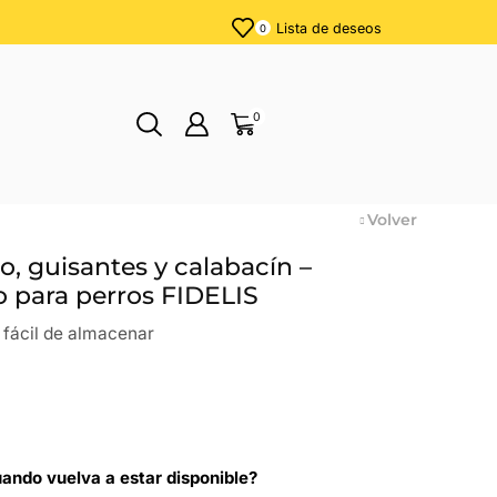
Lista de deseos
0
0
Volver
, guisantes y calabacín –
 para perros FIDELIS
y fácil de almacenar
ando vuelva a estar disponible?