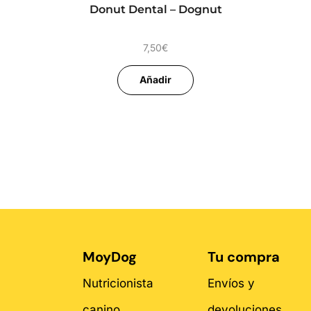
Donut Dental – Dognut
7,50
€
Añadir
MoyDog
Tu compra
Nutricionista
Envíos y
canino
devoluciones