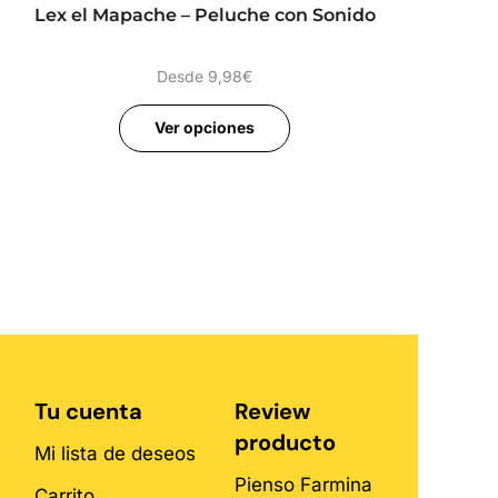
Lex el Mapache – Peluche con Sonido
Pipet
Desde
9,98
€
Ver opciones
Tu cuenta
Review
producto
Mi lista de deseos
Pienso Farmina
Carrito