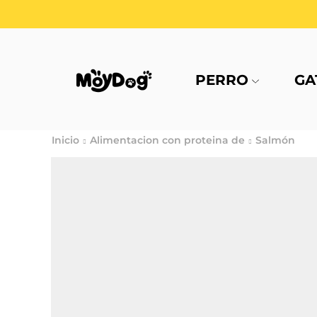
PERRO
GA
Inicio
Alimentacion con proteina de
Salmón