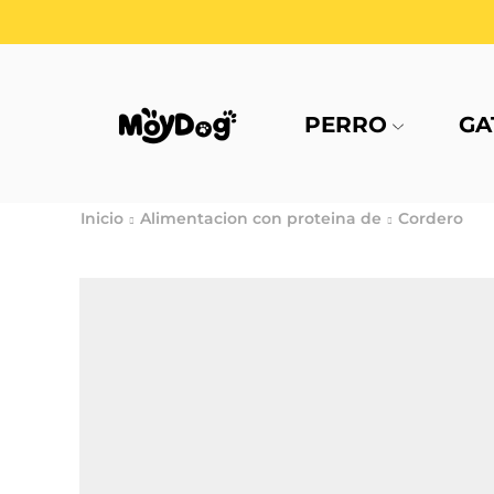
PERRO
GA
Inicio
Alimentacion con proteina de
Cordero