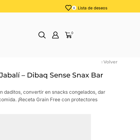
Lista de deseos
0
0
Volver
 Jabalí – Dibaq Sense Snax Bar
en daditos, convertir en snacks congelados, dar
omida. ¡Receta Grain Free con protectores