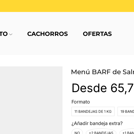
TO
CACHORROS
OFERTAS
Menú BARF de Salm
Desde
65,
Formato
11 BANDEJAS DE 1 KG
19 BAN
¿Añadir bandeja extra?
NO
+2 BANDEJAS
+1 BA