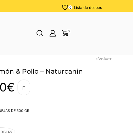
Lista de deseos
0
0
Volver
ón & Pollo – Naturcanin
70
€
DEJAS DE 500 GR
NDEJAS