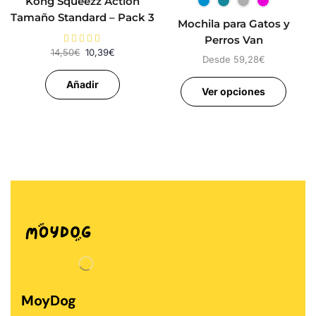
Kong Squeezz Action
Tamaño Standard – Pack 3
Mochila para Gatos y
Pelotas para Perros
Perros Van
14,50
€
10,39
€
Desde
59,28
€
Añadir
Ver opciones
MoyDog