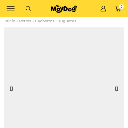
0
Inicio
Perros
Cachorros
Juguetes