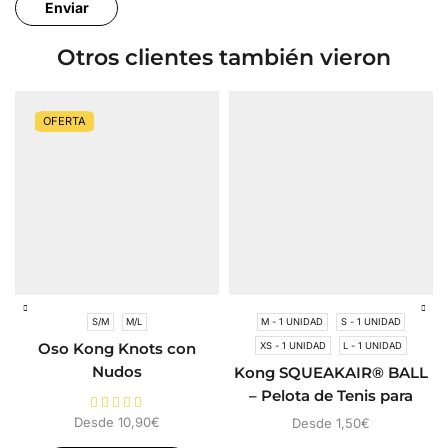
Otros clientes también vieron
OFERTA
S/M
M/L
M - 1 UNIDAD
S - 1 UNIDAD
Oso Kong Knots con
XS - 1 UNIDAD
L - 1 UNIDAD
Nudos
Kong SQUEAKAIR® BALL
– Pelota de Tenis para
Perros
Desde
10,90
€
Desde
1,50
€