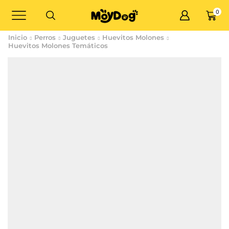
0
Inicio
Perros
Juguetes
Huevitos Molones
Huevitos Molones Temáticos