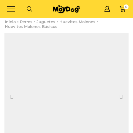
0
Inicio
Perros
Juguetes
Huevitos Molones
Huevitos Molones Básicos