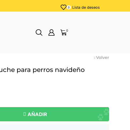
Lista de deseos
0
0
Volver
luche para perros navideño
AÑADIR