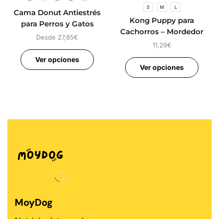
S
M
L
Cama Donut Antiestrés
Kong Puppy para
para Perros y Gatos
Cachorros – Mordedor
Desde
27,85
€
para Cachorros
11,29
€
Ver opciones
Ver opciones
MoyDog