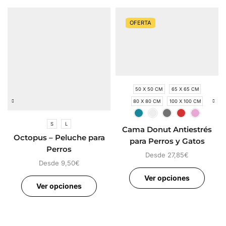
OFERTA
50 X 50 CM
65 X 65 CM
80 X 80 CM
100 X 100 CM
S
L
Cama Donut Antiestrés
Octopus – Peluche para
para Perros y Gatos
Perros
Desde
27,85
€
Desde
9,50
€
Ver opciones
Ver opciones