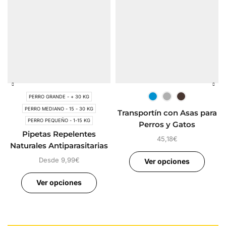
PERRO GRANDE - + 30 KG
PERRO MEDIANO - 15 - 30 KG
Transportín con Asas para
PERRO PEQUEÑO - 1-15 KG
Perros y Gatos
Pipetas Repelentes
45,18
€
Naturales Antiparasitarias
para Perros
Desde
9,99
€
Ver opciones
Ver opciones