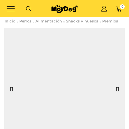
0
Inicio
Perros
Alimentación
Snacks y huesos
Premios