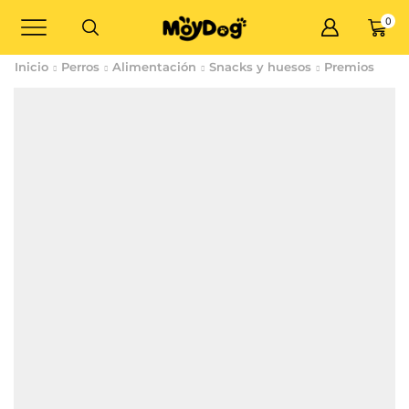
0
Inicio
Perros
Alimentación
Snacks y huesos
Premios