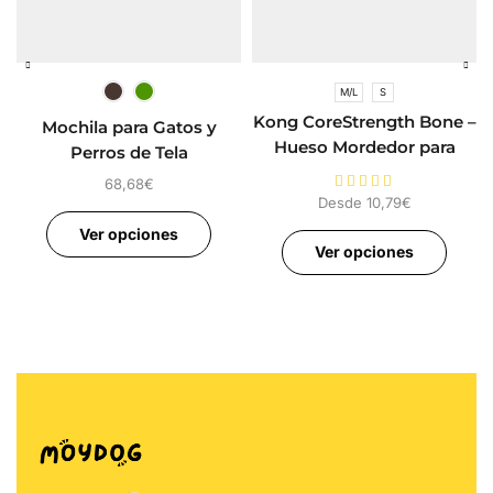
M/L
S
Kong CoreStrength Bone –
Mochila para Gatos y
Hueso Mordedor para
Perros de Tela
Perros
68,68
€
Desde
10,79
€
Ver opciones
Ver opciones