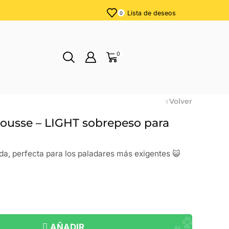
Lista de deseos
0
0
Volver
ousse – LIGHT sobrepeso para
da, perfecta para los paladares más exigentes 😺
AÑADIR