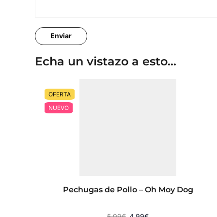
Echa un vistazo a esto...
OFERTA
NUEVO
Pechugas de Pollo – Oh Moy Dog
5,99
€
4,99
€