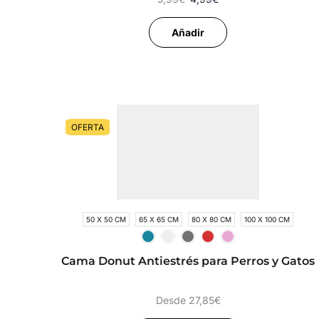
Añadir
OFERTA
50 X 50 CM
65 X 65 CM
80 X 80 CM
100 X 100 CM
Cama Donut Antiestrés para Perros y Gatos
Desde
27,85
€