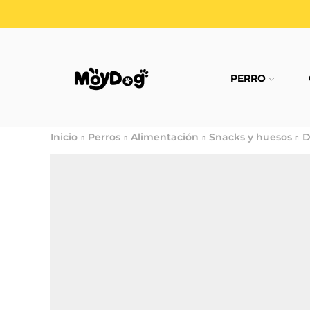
PERRO
Inicio
Perros
Alimentación
Snacks y huesos
D