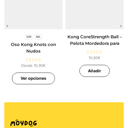
Kong CoreStrength Ball –
S/M
M/L
Pelota Mordedora para
Oso Kong Knots con
Perros
Nudos
10,80
€
Desde
10,90
€
Añadir
Ver opciones