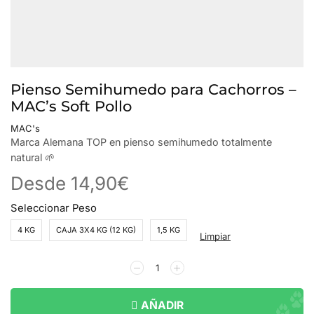
Pienso Semihumedo para Cachorros –
MAC’s Soft Pollo
MAC's
Marca Alemana TOP en pienso semihumedo totalmente
natural 🌱
Desde
14,90
€
Seleccionar Peso
4 KG
CAJA 3X4 KG (12 KG)
1,5 KG
Limpiar
AÑADIR