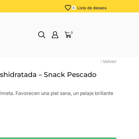
Lista de deseos
0
0
Volver
eshidratada – Snack Pescado
lmeta. Favorecen una piel sana, un pelaje brillante