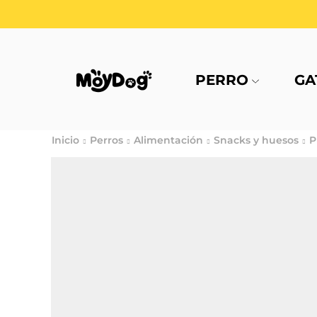
PERRO
GA
Inicio
Perros
Alimentación
Snacks y huesos
P