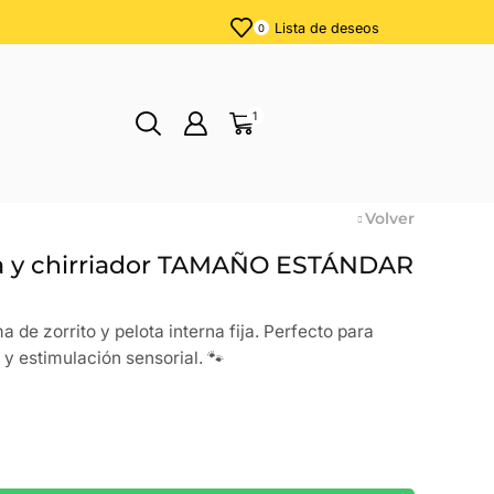
Lista de deseos
0
1
Volver
ta y chirriador TAMAÑO ESTÁNDAR
 de zorrito y pelota interna fija. Perfecto para
 y estimulación sensorial. 🐾