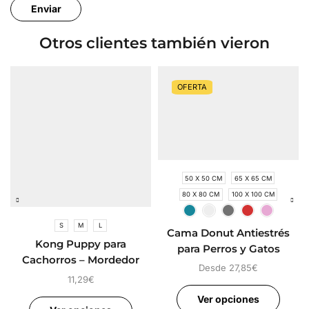
Otros clientes también vieron
OFERTA
50 X 50 CM
65 X 65 CM
80 X 80 CM
100 X 100 CM
S
M
L
Cama Donut Antiestrés
Kong Puppy para
para Perros y Gatos
Cachorros – Mordedor
Desde
27,85
€
para Cachorros
11,29
€
Ver opciones