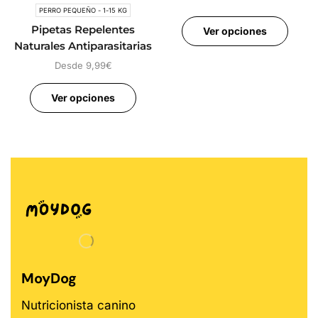
PERRO PEQUEÑO - 1-15 KG
Pipetas Repelentes
Ver opciones
Naturales Antiparasitarias
para Perros
Desde
9,99
€
Ver opciones
MoyDog
Nutricionista canino