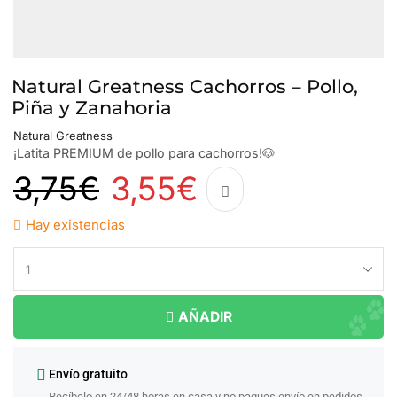
Natural Greatness Cachorros – Pollo,
Piña y Zanahoria
Natural Greatness
¡Latita PREMIUM de pollo para cachorros!🐶
3,75
€
3,55
€
Hay existencias
AÑADIR
Envío gratuito
Recíbelo en 24/48 horas en casa y no pagues envío en pedidos