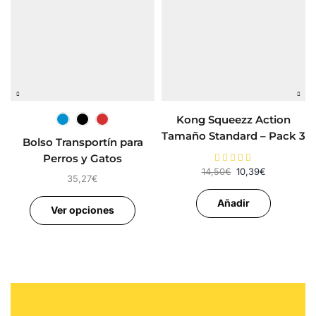
Kong Squeezz Action
Tamaño Standard – Pack 3
Bolso Transportín para
Pelotas para Perros
Perros y Gatos
14,50
€
10,39
€
35,27
€
Añadir
Ver opciones