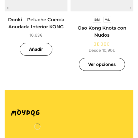
Donki – Peluche Cuerda
S/M
M/L
Anudada Interior KONG
Oso Kong Knots con
KNOTS
Nudos
10,63
€
Añadir
Desde
10,90
€
Ver opciones