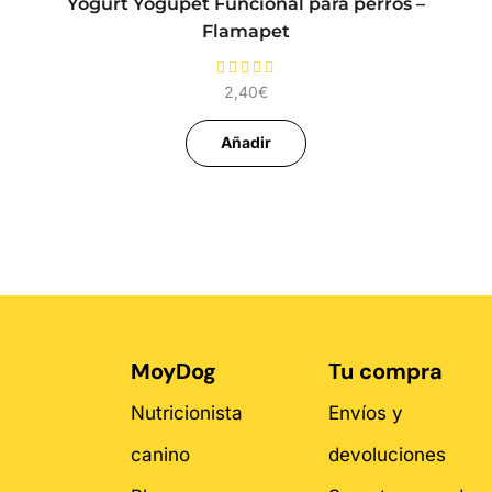
Yogurt Yogupet Funcional para perros –
Flamapet
2,40
€
Añadir
MoyDog
Tu compra
Nutricionista
Envíos y
canino
devoluciones