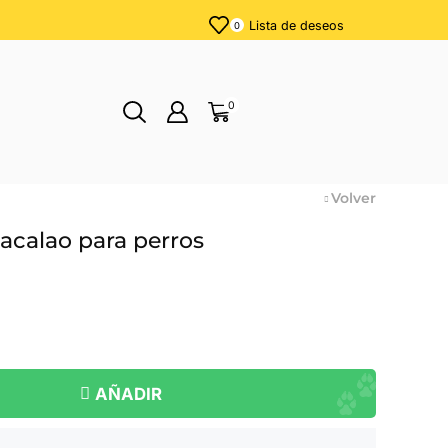
Lista de deseos
0
0
Volver
calao para perros
AÑADIR