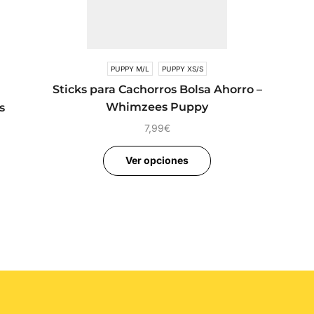
PUPPY M/L
PUPPY XS/S
Sticks para Cachorros Bolsa Ahorro –
Whimzees Puppy
s
7,99
€
Ver opciones