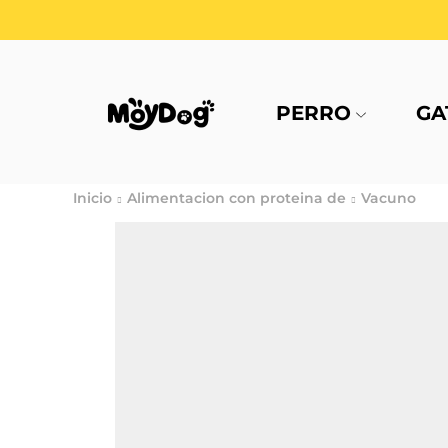
PERRO
GA
Inicio
Alimentacion con proteina de
Vacuno