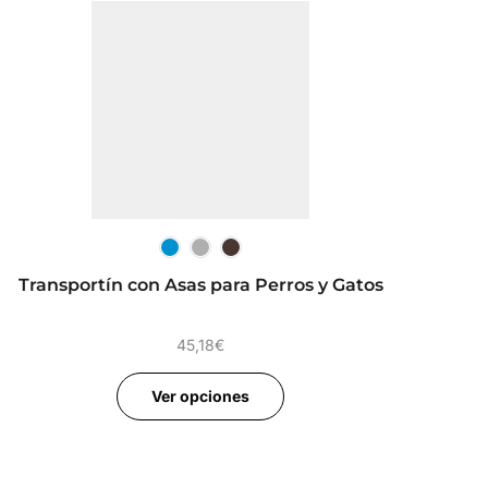
M 
Kon
Transportín con Asas para Perros y Gatos
45,18
€
Ver opciones