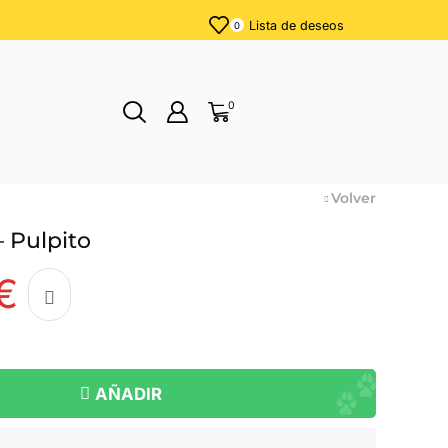
Lista de deseos
0
0
Volver
 Pulpito
€
AÑADIR