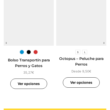
S
L
Octopus – Peluche para
Bolso Transportín para
Perros
Perros y Gatos
Desde
9,50
€
35,27
€
Ver opciones
Ver opciones