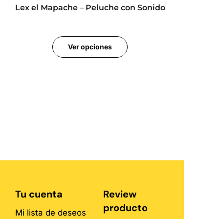
Lex el Mapache – Peluche con Sonido
Ver opciones
Tu cuenta
Review
producto
Mi lista de deseos