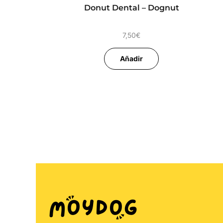
Donut Dental – Dognut
7,50
€
Añadir