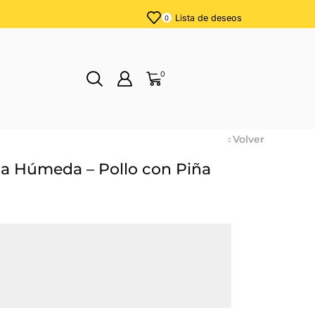
Lista de deseos
0
0
Volver
da Húmeda – Pollo con Piña