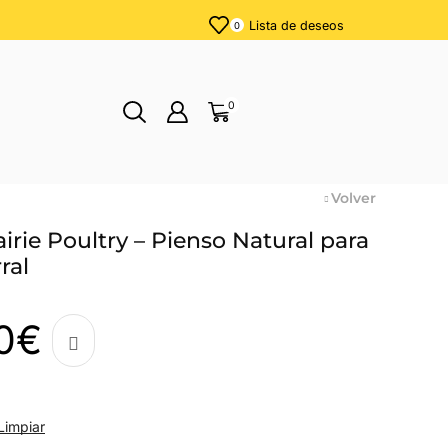
Lista de deseos
0
0
Volver
irie Poultry – Pienso Natural para
ral
0
€
Limpiar