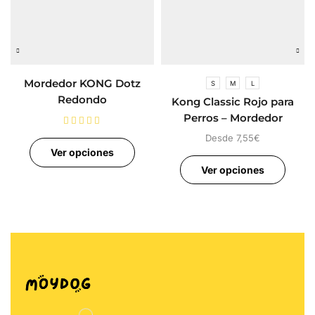
Mordedor KONG Dotz
S
M
L
Redondo
Kong Classic Rojo para
Perros – Mordedor
Rellenable
Desde
7,55
€
Ver opciones
Ver opciones