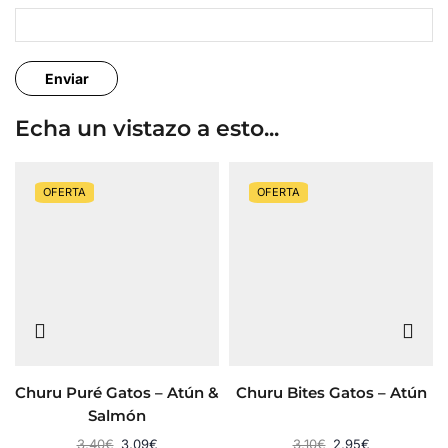
Echa un vistazo a esto...
OFERTA
OFERTA
Churu Puré Gatos – Atún &
Churu Bites Gatos – Atún
Salmón
3,40
€
3,09
€
3,10
€
2,95
€