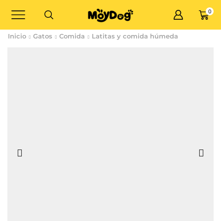
0
Inicio
Gatos
Comida
Latitas y comida húmeda